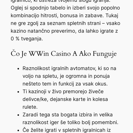
igralnico, ki ustreza tvojemu slogu igranja.
Oglej si spodnjo tabelo in izberi svojo popolno
kombinacijo hitrosti, bonusa in zabave. Tukaj
ne gre zgolj za seznam spletnih strani – vsako
kazino natančno preverimo, da lahko igrate z
0 % tveganja.
Čo Je WWin Casino A Ako Funguje
Raznolikost igralnih avtomatov, ki so na
voljo na spletu, je ogromna in ponuja
nešteto tem in funkcij za vsak okus.
Ti kazinoji v živo premorejo živeče
delivce/ke, dejanske karte in kolesa
rulete.
Zaradi tega sta bogata izbira in velika
raznolikost iger še toliko bolj pomembni.
Če želite igrati v spletnih igralnicah iz