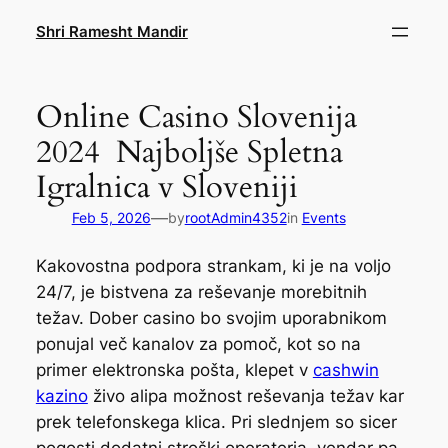
Skip
Shri Ramesht Mandir
to
content
Online Casino Slovenija
2024 ️ Najboljše Spletna
Igralnica v Sloveniji
—
Feb 5, 2026
by
rootAdmin4352
in
Events
Kakovostna podpora strankam, ki je na voljo
24/7, je bistvena za reševanje morebitnih
težav. Dober casino bo svojim uporabnikom
ponujal več kanalov za pomoč, kot so na
primer elektronska pošta, klepet v
cashwin
kazino
živo alipa možnost reševanja težav kar
prek telefonskega klica. Pri slednjem so sicer