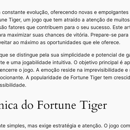
 constante evolução, oferecendo novas e empolgantes e
ne Tiger, um jogo que tem atraído a atenção de muitos 
ão fatores que contribuem para o seu sucesso. Este art
para maximizar suas chances de vitória. Prepare-se para
eitar ao máximo as oportunidades que ele oferece.
que se distingue pela sua simplicidade e potencial de g
te e uma jogabilidade intuitiva. O objetivo principal é 
” e encerre o jogo. A emoção reside na imprevisibilidade
cionante. A popularidade de Fortune Tiger tem crescid
ssibilidade.
ica do Fortune Tiger
te simples, mas exige estratégia e atenção. O jogo come