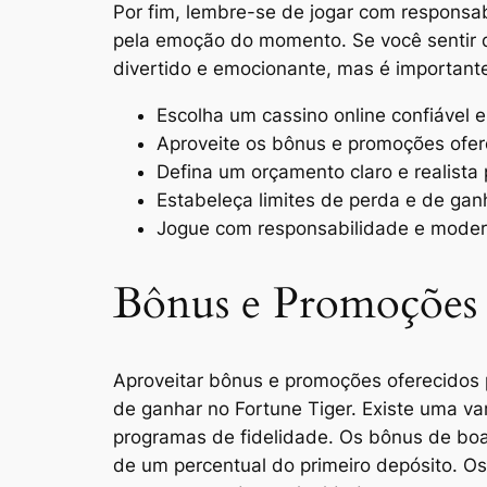
Por fim, lembre-se de jogar com responsab
pela emoção do momento. Se você sentir qu
divertido e emocionante, mas é importan
Escolha um cassino online confiável e
Aproveite os bônus e promoções ofer
Defina um orçamento claro e realista
Estabeleça limites de perda e de gan
Jogue com responsabilidade e moder
Bônus e Promoções 
Aproveitar bônus e promoções oferecidos 
de ganhar no Fortune Tiger. Existe uma va
programas de fidelidade. Os bônus de boa
de um percentual do primeiro depósito. O