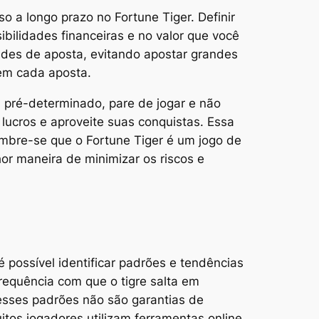
 a longo prazo no Fortune Tiger. Definir
bilidades financeiras e no valor que você
dades de aposta, evitando apostar grandes
 em cada aposta.
a pré-determinado, pare de jogar e não
 lucros e aproveite suas conquistas. Essa
Lembre-se que o Fortune Tiger é um jogo de
or maneira de minimizar os riscos e
 possível identificar padrões e tendências
frequência com que o tigre salta em
esses padrões não são garantias de
tos jogadores utilizam ferramentas online