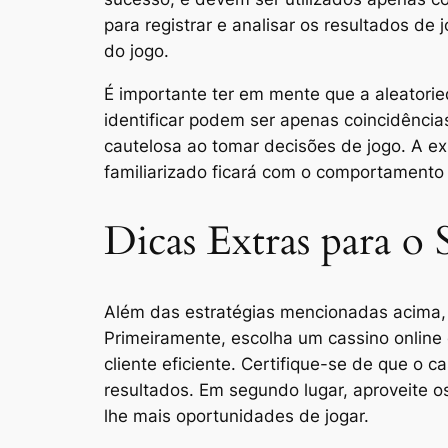
para registrar e analisar os resultados de
do jogo.
É importante ter em mente que a aleatorie
identificar podem ser apenas coincidênc
cautelosa ao tomar decisões de jogo. A e
familiarizado ficará com o comportamento d
Dicas Extras para o
Além das estratégias mencionadas acima,
Primeiramente, escolha um cassino online 
cliente eficiente. Certifique-se de que o 
resultados. Em segundo lugar, aproveite 
lhe mais oportunidades de jogar.