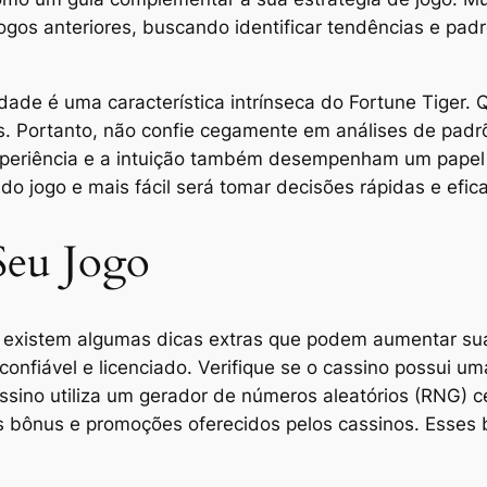
 jogos anteriores, buscando identificar tendências e pa
dade é uma característica intrínseca do Fortune Tiger.
ias. Portanto, não confie cegamente em análises de p
xperiência e a intuição também desempenham um papel 
o jogo e mais fácil será tomar decisões rápidas e efic
 Seu Jogo
 existem algumas dicas extras que podem aumentar sua
confiável e licenciado. Verifique se o cassino possui u
cassino utiliza um gerador de números aleatórios (RNG) c
os bônus e promoções oferecidos pelos cassinos. Esse