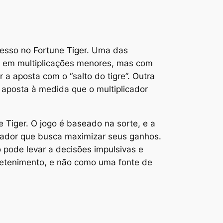
cesso no Fortune Tiger. Uma das
mio em multiplicações menores, mas com
 a aposta com o “salto do tigre”. Outra
 aposta à medida que o multiplicador
 Tiger. O jogo é baseado na sorte, e a
ogador que busca maximizar seus ganhos.
o pode levar a decisões impulsivas e
retenimento, e não como uma fonte de