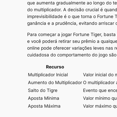
que aumenta gradualmente ao longo do temp
do multiplicador. A decisão crucial é quan
imprevisibilidade é o que torna o Fortune 
ganância e a prudência, evitando arriscar
Para começar a jogar Fortune Tiger, basta 
e você poderá retirar seu prêmio a qualq
online pode oferecer variações leves nas
cuidadosa do comportamento do jogo são 
Recurso
Multiplicador Inicial
Valor inicial do
Aumento do Multiplicador
O multiplicado
Salto do Tigre
Evento que ence
Aposta Mínima
Valor mínimo qu
Aposta Máxima
Valor máximo qu