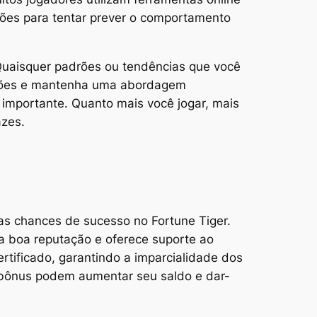
drões para tentar prever o comportamento
 Quaisquer padrões ou tendências que você
adrões e mantenha uma abordagem
importante. Quanto mais você jogar, mais
azes.
s chances de sucesso no Fortune Tiger.
ma boa reputação e oferece suporte ao
ertificado, garantindo a imparcialidade dos
s bônus podem aumentar seu saldo e dar-