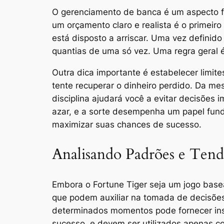
O gerenciamento de banca é um aspecto fu
um orçamento claro e realista é o primeir
está disposto a arriscar. Uma vez definid
quantias de uma só vez. Uma regra geral 
Outra dica importante é estabelecer limite
tente recuperar o dinheiro perdido. Da mes
disciplina ajudará você a evitar decisões
azar, e a sorte desempenha um papel fund
maximizar suas chances de sucesso.
Analisando Padrões e Tend
Embora o Fortune Tiger seja um jogo basea
que podem auxiliar na tomada de decisões. 
determinados momentos pode fornecer insi
sucesso, e devem ser utilizados apenas co