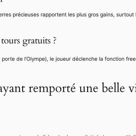
es précieuses rapportent les plus gros gains, surtout lo
ours gratuits ?
porte de l’Olympe), le joueur déclenche la fonction free 
yant remporté une belle vi