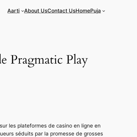
Aarti
About Us
Contact Us
Home
Puja
de Pragmatic Play
ur les plateformes de casino en ligne en
oueurs séduits par la promesse de grosses