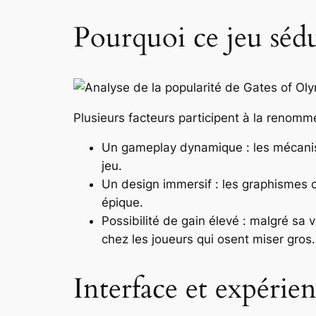
Pourquoi ce jeu sédui
Plusieurs facteurs participent à la renom
Un gameplay dynamique : les mécanis
jeu.
Un design immersif : les graphismes c
épique.
Possibilité de gain élevé : malgré sa v
chez les joueurs qui osent miser gros.
Interface et expérie