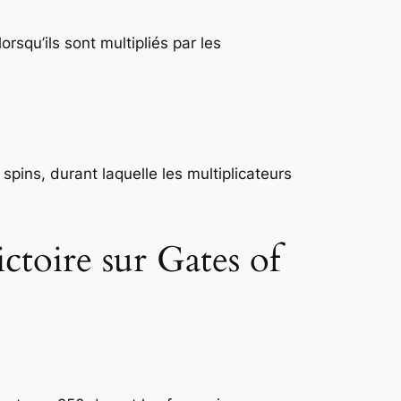
rsqu’ils sont multipliés par les
spins, durant laquelle les multiplicateurs
ctoire sur Gates of