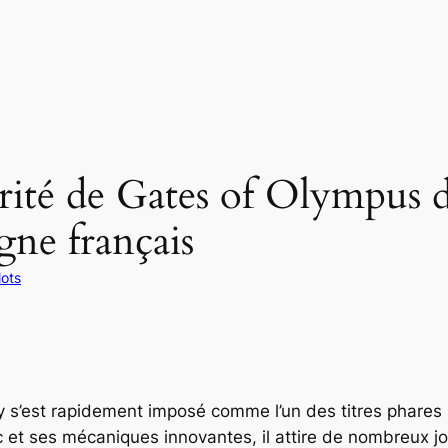
arité de Gates of Olympus 
igne français
lots
 s’est rapidement imposé comme l’un des titres phares s
et ses mécaniques innovantes, il attire de nombreux j