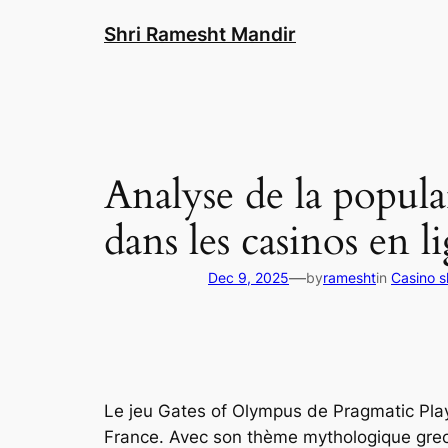
Skip
Shri Ramesht Mandir
to
content
Analyse de la popul
dans les casinos en l
—
Dec 9, 2025
by
ramesht
in
Casino s
Le jeu Gates of Olympus de Pragmatic Play
France. Avec son thème mythologique grec 