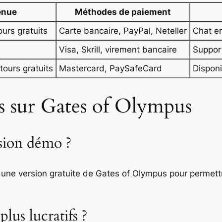
enue
Méthodes de paiement
urs gratuits
Carte bancaire, PayPal, Neteller
Chat en
Visa, Skrill, virement bancaire
Support
ours gratuits
Mastercard, PaySafeCard
Disponi
s sur Gates of Olympus
rsion démo ?
nt une version gratuite de Gates of Olympus pour permett
lus lucratifs ?