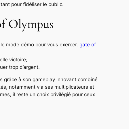
nt pour fidéliser le public.
 of Olympus
er le mode démo pour vous exercer.
gate of
lle victoire;
uer trop d’argent.
ais grâce à son gameplay innovant combiné
tés, notamment via ses multiplicateurs et
mes, il reste un choix privilégié pour ceux