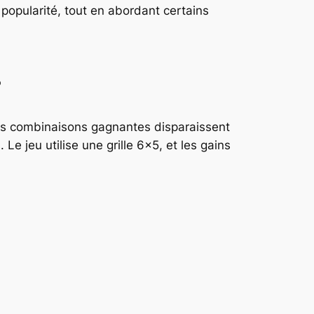
 popularité, tout en abordant certains
s
les combinaisons gagnantes disparaissent
e jeu utilise une grille 6×5, et les gains