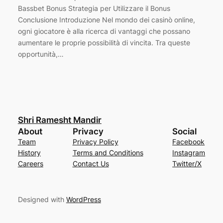
Bassbet Bonus Strategia per Utilizzare il Bonus
Conclusione Introduzione Nel mondo dei casinò online,
ogni giocatore è alla ricerca di vantaggi che possano
aumentare le proprie possibilità di vincita. Tra queste
opportunità,…
Shri Ramesht Mandir
About
Privacy
Social
Team
Privacy Policy
Facebook
History
Terms and Conditions
Instagram
Careers
Contact Us
Twitter/X
Designed with
WordPress