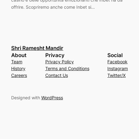
offrire. Scopriremo anche come Inbet si…
Shri Ramesht Mandir
About
Privacy
Social
Team
Privacy Policy
Facebook
History
Terms and Conditions
Instagram
Careers
Contact Us
Twitter/X
Designed with
WordPress