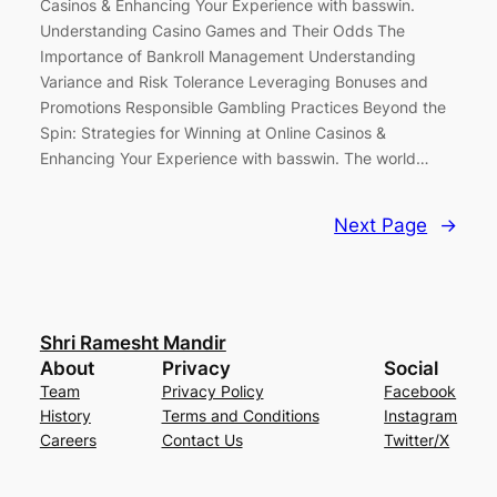
Casinos & Enhancing Your Experience with basswin.
Understanding Casino Games and Their Odds The
Importance of Bankroll Management Understanding
Variance and Risk Tolerance Leveraging Bonuses and
Promotions Responsible Gambling Practices Beyond the
Spin: Strategies for Winning at Online Casinos &
Enhancing Your Experience with basswin. The world…
Next Page
→
Shri Ramesht Mandir
About
Privacy
Social
Team
Privacy Policy
Facebook
History
Terms and Conditions
Instagram
Careers
Contact Us
Twitter/X