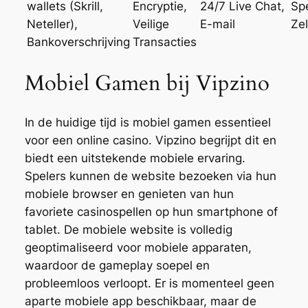
wallets (Skrill,
Encryptie,
24/7 Live Chat,
Spe
Neteller),
Veilige
E-mail
Zel
Bankoverschrijving
Transacties
Mobiel Gamen bij Vipzino
In de huidige tijd is mobiel gamen essentieel
voor een online casino. Vipzino begrijpt dit en
biedt een uitstekende mobiele ervaring.
Spelers kunnen de website bezoeken via hun
mobiele browser en genieten van hun
favoriete casinospellen op hun smartphone of
tablet. De mobiele website is volledig
geoptimaliseerd voor mobiele apparaten,
waardoor de gameplay soepel en
probleemloos verloopt. Er is momenteel geen
aparte mobiele app beschikbaar, maar de