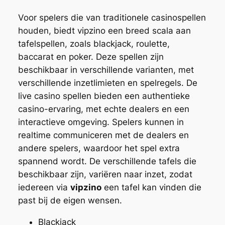
Voor spelers die van traditionele casinospellen
houden, biedt vipzino een breed scala aan
tafelspellen, zoals blackjack, roulette,
baccarat en poker. Deze spellen zijn
beschikbaar in verschillende varianten, met
verschillende inzetlimieten en spelregels. De
live casino spellen bieden een authentieke
casino-ervaring, met echte dealers en een
interactieve omgeving. Spelers kunnen in
realtime communiceren met de dealers en
andere spelers, waardoor het spel extra
spannend wordt. De verschillende tafels die
beschikbaar zijn, variëren naar inzet, zodat
iedereen via
vipzino
een tafel kan vinden die
past bij de eigen wensen.
Blackjack