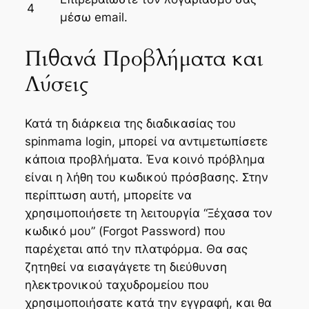
4
μέσω email.
Πιθανά Προβλήματα και
Λύσεις
Κατά τη διάρκεια της διαδικασίας του
spinmama login, μπορεί να αντιμετωπίσετε
κάποια προβλήματα. Ένα κοινό πρόβλημα
είναι η λήθη του κωδικού πρόσβασης. Στην
περίπτωση αυτή, μπορείτε να
χρησιμοποιήσετε τη λειτουργία “Ξέχασα τον
κωδικό μου” (Forgot Password) που
παρέχεται από την πλατφόρμα. Θα σας
ζητηθεί να εισαγάγετε τη διεύθυνση
ηλεκτρονικού ταχυδρομείου που
χρησιμοποιήσατε κατά την εγγραφή, και θα