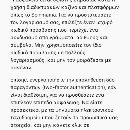
χρήση διαδικτυακών καζίνο και πλατφόρμων
όπως το Spinmama. Για να προστατεύσετε
τον λογαριασμό σας, επιλέξτε έναν ισχυρό
κωδικό πρόσβασης που περιέχει ένα
συνδυασμό από γράμματα, αριθμούς και
σύμβολα. Μην χρησιμοποιείτε τον ίδιο
κωδικό πρόσβασης σε πολλούς
λογαριασμούς, και μην τον μοιράζεστε με
κανέναν.
Επίσης, ενεργοποιήστε την επαλήθευση δύο
παραγόντων (two-factor authentication), εάν
είναι διαθέσιμη, για να προσθέσετε ένα
επιπλέον επίπεδο ασφάλειας. Να είστε
προσεκτικοί με τα μηνύματα ηλεκτρονικού
ταχυδρομείου που ζητούν τα προσωπικά σας
στοιχεία, και μην κάνετε κλικ σε