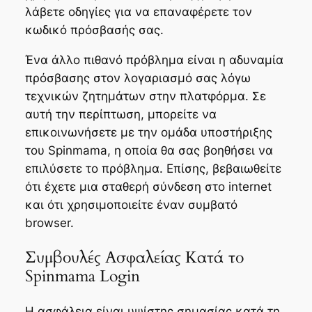
λάβετε οδηγίες για να επαναφέρετε τον
κωδικό πρόσβασής σας.
Ένα άλλο πιθανό πρόβλημα είναι η αδυναμία
πρόσβασης στον λογαριασμό σας λόγω
τεχνικών ζητημάτων στην πλατφόρμα. Σε
αυτή την περίπτωση, μπορείτε να
επικοινωνήσετε με την ομάδα υποστήριξης
του Spinmama, η οποία θα σας βοηθήσει να
επιλύσετε το πρόβλημα. Επίσης, βεβαιωθείτε
ότι έχετε μια σταθερή σύνδεση στο internet
και ότι χρησιμοποιείτε έναν συμβατό
browser.
Συμβουλές Ασφαλείας Κατά το
Spinmama Login
Η ασφάλεια είναι υψίστης σημασίας κατά τη