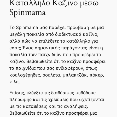
Κατάλληλο Καζίνο μέσω
Spinmama
Το Spinmama σας παρέχει πρόσβαση σε μια
μεγάλη ποικιλία από διαδικτυακά καζίνο,
αλλά πώς να επιλέξετε το κατάλληλο για
εσάς; Ένας σημαντικός παράγοντας είναι η
ποικιλία των παιχνιδιών που προσφέρει το
καζίνο. Βεβαιωθείτε ότι το καζίνο προσφέρει
τα παιχνίδια που σας ενδιαφέρουν, όπως
κουλοχέρηδες, ρουλέτα, μπλακτζάκ, πόκερ,
κ.λπ.
Επίσης, ελέγξτε τις διαθέσιμες μεθόδους
πληρωμής και τις χρεώσεις που σχετίζονται
με τις καταθέσεις και τις αναλήψεις.
Βεβαιωθείτε ότι το καζίνο προσφέρει μια