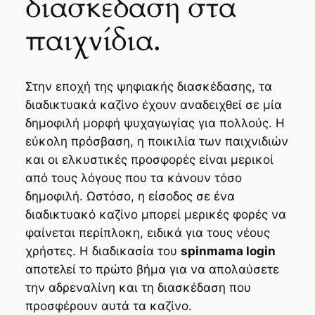
διασκέδαση στα
παιχνίδια.
Στην εποχή της ψηφιακής διασκέδασης, τα
διαδικτυακά καζίνο έχουν αναδειχθεί σε μία
δημοφιλή μορφή ψυχαγωγίας για πολλούς. Η
εύκολη πρόσβαση, η ποικιλία των παιχνιδιών
και οι ελκυστικές προσφορές είναι μερικοί
από τους λόγους που τα κάνουν τόσο
δημοφιλή. Ωστόσο, η είσοδος σε ένα
διαδικτυακό καζίνο μπορεί μερικές φορές να
φαίνεται περίπλοκη, ειδικά για τους νέους
χρήστες. Η διαδικασία του
spinmama login
αποτελεί το πρώτο βήμα για να απολαύσετε
την αδρεναλίνη και τη διασκέδαση που
προσφέρουν αυτά τα καζίνο.