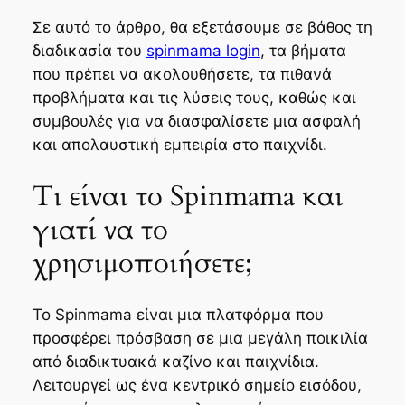
Σε αυτό το άρθρο, θα εξετάσουμε σε βάθος τη
διαδικασία του
spinmama login
, τα βήματα
που πρέπει να ακολουθήσετε, τα πιθανά
προβλήματα και τις λύσεις τους, καθώς και
συμβουλές για να διασφαλίσετε μια ασφαλή
και απολαυστική εμπειρία στο παιχνίδι.
Τι είναι το Spinmama και
γιατί να το
χρησιμοποιήσετε;
Το Spinmama είναι μια πλατφόρμα που
προσφέρει πρόσβαση σε μια μεγάλη ποικιλία
από διαδικτυακά καζίνο και παιχνίδια.
Λειτουργεί ως ένα κεντρικό σημείο εισόδου,