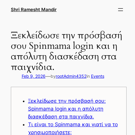
Skip
Shri Ramesht Mandir
to
content
Ξεκλείδωσε την πρόσβασή
σου Spinmama login και η
απόλυτη διασκέδαση στα
παιχνίδια.
—
Feb 9, 2026
by
rootAdmin4352
in
Events
Ξεκλείδωσε την πρόσβασή σου:
Spinmama login και η απόλυτη
διασκέδαση στα παιχνίδια.
Τι είναι το Spinmama και γιατί να το
χρησιμοποιήσετε;