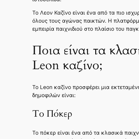
Το Λεον Καζίνο είναι ένα από τα πιο ισχ
όλους τους αγώνας παικτών. Η πλατφόρμα
εμπειρία παιχνιδιού στο πλαίσιο του παγ
Ποια είναι τα κλασ
Leon καζίνο;
Το Leon καζίνο προσφέρει μια εκτεταμέν
δημοφιλών είναι:
Το Πόκερ
Το πόκερ είναι ένα από τα κλασικά παιχνί