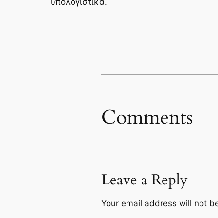
υπολογιστικά.
Comments
Leave a Reply
Your email address will not b