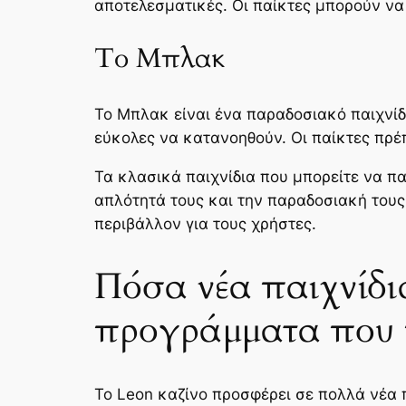
αποτελεσματικές. Οι παίκτες μπορούν να 
Το Μπλακ
Το Μπλακ είναι ένα παραδοσιακό παιχνίδι
εύκολες να κατανοηθούν. Οι παίκτες πρέπ
Τα κλασικά παιχνίδια που μπορείτε να πα
απλότητά τους και την παραδοσιακή τους 
περιβάλλον για τους χρήστες.
Πόσα νέα παιχνίδια
προγράμματα που π
Το Leon καζίνο προσφέρει σε πολλά νέα 