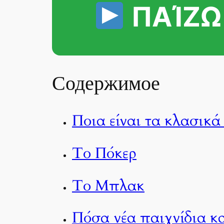
ΠΑΊΖΩ
Содержимое
Ποια είναι τα κλασικά
Το Πόκερ
Το Μπλακ
Πόσα νέα παιχνίδια κ