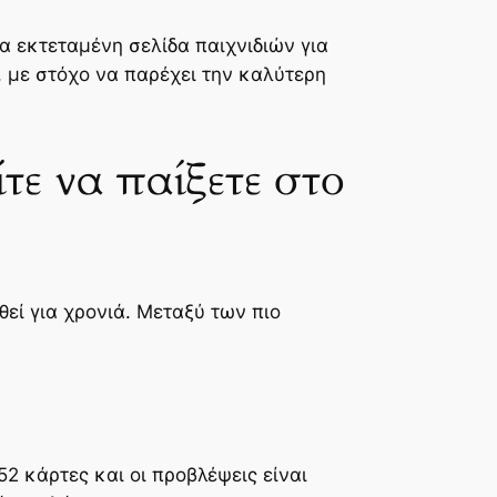
ια εκτεταμένη σελίδα παιχνιδιών για
 με στόχο να παρέχει την καλύτερη
τε να παίξετε στο
εί για χρονιά. Μεταξύ των πιο
52 κάρτες και οι προβλέψεις είναι