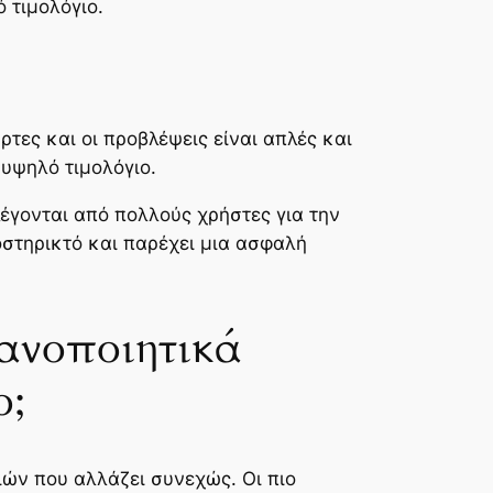
 τιμολόγιο.
τες και οι προβλέψεις είναι απλές και
 υψηλό τιμολόγιο.
λέγονται από πολλούς χρήστες για την
οστηρικτό και παρέχει μια ασφαλή
κανοποιητικά
ο;
ιών που αλλάζει συνεχώς. Οι πιο