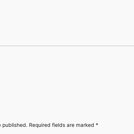
e published.
Required fields are marked
*