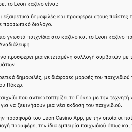
ι το Leon καζίνο είναι:
ίναι εξαιρετικά δημοφιλές και προσφέρει στους παίκτες
ε προσωπικό διαλόγο.
 πιο γνωστά παιχνίδια στο καζίνο και το Leon καζίνο 
Αναδιάλειψη.
νο προσφέρει μια εκτεταμένη συλλογή συμβατών με 
μάτων.
αιρετικά δημοφιλές, με διάφορες μορφές του παιχνιδιού
ου Πόκερ.
α παιχνίδι που αντικατοπτρίζει το Πόκερ με την τεχνητ
 για να ξεκινήσουν μια νέα έκδοση του παιχνιδιού.
την προσφορά του Leon Casino App, με την οποία οι πα
ογή προσφέρει την ίδια εμπειρία παιχνιδιού όπως και