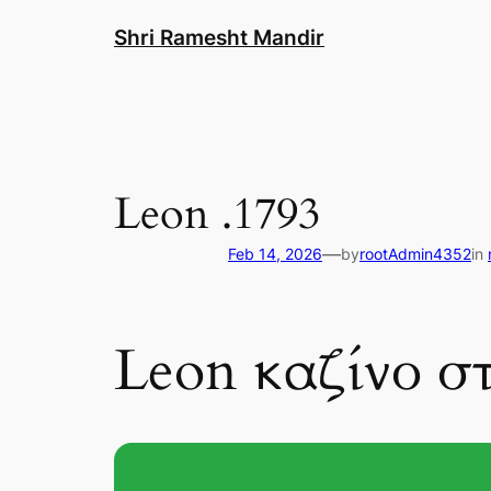
Skip
Shri Ramesht Mandir
to
content
Leon .1793
—
Feb 14, 2026
by
rootAdmin4352
in
Leon καζίνο σ