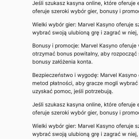
Jeśli szukasz kasyna online, które oferu
oferuje szeroki wybór gier, bonusy i prom
Wielki wybór gier: Marvel Kasyno oferuje s
wybrać swoją ulubioną grę i zagrać w niej, 
Bonusy i promocje: Marvel Kasyno oferuje
otrzymać bonus powitalny, aby rozpocząć s
bonusy załóżenia konta.
Bezpieczeństwo i wygodę: Marvel Kasyno o
metod płatności, aby gracze mogli wybrać t
uzyskać pomoc, jeśli potrzebują.
Jeśli szukasz kasyna online, które oferu
oferuje szeroki wybór gier, bonusy i prom
Wielki wybór gier: Marvel Kasyno oferuje s
wybrać swoją ulubioną grę i zagrać w niej, 