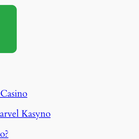
 Casino
arvel Kasyno
no?