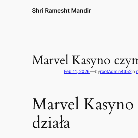
Skip
Shri Ramesht Mandir
to
content
Marvel Kasyno czym j
—
Feb 11, 2026
by
rootAdmin4352
in
Marvel Kasyno –
działa