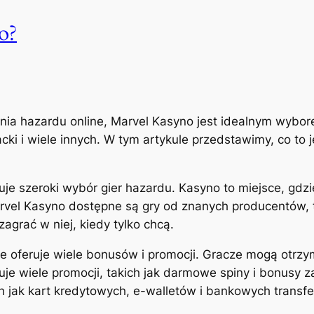
o?
ia hazardu online, Marvel Kasyno jest idealnym wybore
jacki i wiele innych. W tym artykule przedstawimy, co to 
ruje szeroki wybór gier hazardu. Kasyno to miejsce, g
rvel Kasyno dostępne są gry od znanych producentów, ta
agrać w niej, kiedy tylko chcą.
óre oferuje wiele bonusów i promocji. Gracze mogą otrz
je wiele promocji, takich jak darmowe spiny i bonusy 
ch jak kart kredytowych, e-walletów i bankowych transf