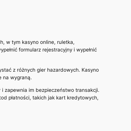
, w tym kasyno online, ruletka,
ypełnić formularz rejestracyjny i wypełnić
ystać z różnych gier hazardowych. Kasyno
e na wygraną.
i zapewnia im bezpieczeństwo transakcji.
d płatności, takich jak kart kredytowych,