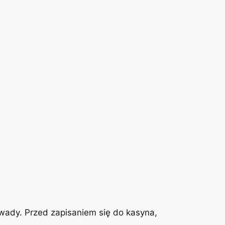
 wady. Przed zapisaniem się do kasyna,