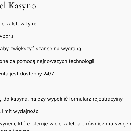
el Kasyno
le zalet, w tym:
wyboru
, aby zwiększyć szanse na wygraną
zone za pomocą najnowszych technologii
ienta jest dostępny 24/7
do kasyna, należy wypełnić formularz rejestracyjny
 limit wydajności
ynem, które oferuje wiele zalet, ale również ma swoje