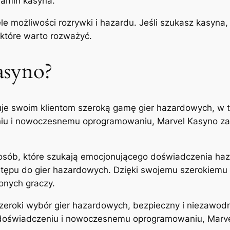
lamin kasyna.
e możliwości rozrywki i hazardu. Jeśli szukasz kasyna, k
 które warto rozważyć.
asyno?
ruje swoim klientom szeroką gamę gier hazardowych, w t
niu i nowoczesnemu oprogramowaniu, Marvel Kasyno za
 osób, które szukają emocjonującego doświadczenia haza
ępu do gier hazardowych. Dzięki swojemu szerokiemu w
onych graczy.
e szeroki wybór gier hazardowych, bezpieczny i niezawod
u doświadczeniu i nowoczesnemu oprogramowaniu, Marv