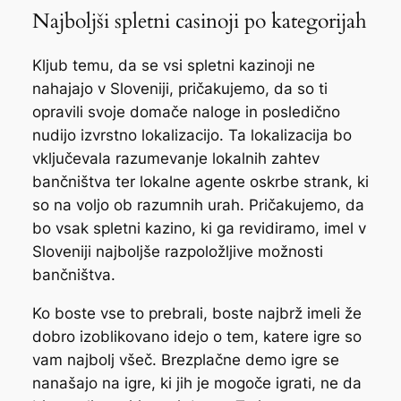
Najboljši spletni casinoji po kategorijah
Kljub temu, da se vsi spletni kazinoji ne
nahajajo v Sloveniji, pričakujemo, da so ti
opravili svoje domače naloge in posledično
nudijo izvrstno lokalizacijo. Ta lokalizacija bo
vključevala razumevanje lokalnih zahtev
bančništva ter lokalne agente oskrbe strank, ki
so na voljo ob razumnih urah. Pričakujemo, da
bo vsak spletni kazino, ki ga revidiramo, imel v
Sloveniji najboljše razpoložljive možnosti
bančništva.
Ko boste vse to prebrali, boste najbrž imeli že
dobro izoblikovano idejo o tem, katere igre so
vam najbolj všeč. Brezplačne demo igre se
nanašajo na igre, ki jih je mogoče igrati, ne da