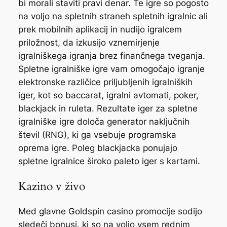
bi morali staviti pravi denar. Te igre so pogosto
na voljo na spletnih straneh spletnih igralnic ali
prek mobilnih aplikacij in nudijo igralcem
priložnost, da izkusijo vznemirjenje
igralniškega igranja brez finančnega tveganja.
Spletne igralniške igre vam omogočajo igranje
elektronske različice priljubljenih igralniških
iger, kot so baccarat, igralni avtomati, poker,
blackjack in ruleta. Rezultate iger za spletne
igralniške igre določa generator naključnih
števil (RNG), ki ga vsebuje programska
oprema igre. Poleg blackjacka ponujajo
spletne igralnice široko paleto iger s kartami.
Kazino v živo
Med glavne Goldspin casino promocije sodijo
sledeči bonusi, ki so na voljo vsem rednim