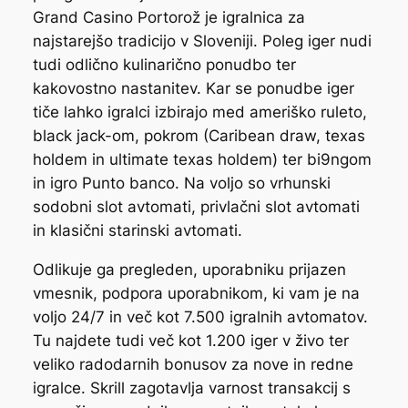
Grand Casino Portorož je igralnica za
najstarejšo tradicijo v Sloveniji. Poleg iger nudi
tudi odlično kulinarično ponudbo ter
kakovostno nastanitev. Kar se ponudbe iger
tiče lahko igralci izbirajo med ameriško ruleto,
black jack-om, pokrom (Caribean draw, texas
holdem in ultimate texas holdem) ter bi9ngom
in igro Punto banco. Na voljo so vrhunski
sodobni slot avtomati, privlačni slot avtomati
in klasični starinski avtomati.
Odlikuje ga pregleden, uporabniku prijazen
vmesnik, podpora uporabnikom, ki vam je na
voljo 24/7 in več kot 7.500 igralnih avtomatov.
Tu najdete tudi več kot 1.200 iger v živo ter
veliko radodarnih bonusov za nove in redne
igralce. Skrill zagotavlja varnost transakcij s