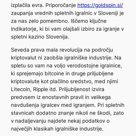
izplačila evra. Priporočanje
https://goldspin.si/
zaupanja vrednih spletnih igralnic v Sloveniji je
za nas zelo pomembno. Iščemo ključne
indikatorje, ki bi vam olajšali izbiro za igranje v
spletni kazino Slovenija.
Seveda prava mala revolucija na področju
kriptovalut ni zaobšla igralniške industrije. Na
spletu so vam na voljo verodostojne igralnice,
ki sprejemajo bitcoine in druge priljubljene
kriptovalute kot plačilno sredstvo, med njimi
Litecoin, Ripple itd. Priljubljenost izvira
predvsem iz enostavnih pravil in velikega
navdušenja igralcev med igranjem. Pri spletnih
stavnicah dodatno znanje nikoli ne škodi, zato
v nadaljevanju najdete nekaj podatkov o
največjih klasikah igralniške industrije.