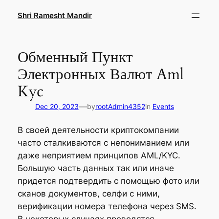
Skip
Shri Ramesht Mandir
to
content
Обменный Пункт
Электронных Валют Aml
Kyc
—
Dec 20, 2023
by
rootAdmin4352
in
Events
В своей деятельности криптокомпании
часто сталкиваются с непониманием или
даже неприятием принципов AML/KYC.
Большую часть данных так или иначе
придется подтвердить с помощью фото или
сканов документов, селфи с ними,
верификации номера телефона через SMS.