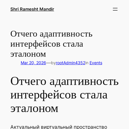
Skip
Shri Ramesht Mandir
to
content
Отчего адаптивность
интерфейсов стала
эталоном
—
Mar 20, 2026
by
rootAdmin4352
in
Events
Отчего адаптивность
интерфейсов стала
эталоном
Актуальный виртуальный пространство