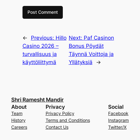
←
Previous:
Hillo
Next:
Paf Casinon
Casino 2026 –
Bonus Pöydät
turvallisuus ja
Täynnä Voittoja ja
käyttöliittymä
Yllätyksiä
→
Shri Ramesht Mandir
About
Privacy
Social
Team
Privacy Policy
Facebook
History
Terms and Conditions
Instagram
Careers
Contact Us
Twitter/X