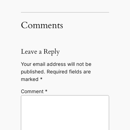
Comments
Leave a Reply
Your email address will not be
published.
Required fields are
marked
*
Comment
*