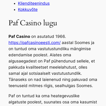
Klienditeenindus
Kokkuvõte
Paf Casino lugu
Paf Casino
on asutatud 1966.
https://pafcasinoeesti.com/
aastal Soomes ja
on tuntud oma vastutustundliku mängimise
edendamise poolest. Alates oma
algusaegadest on Paf pühendunud sellele, et
pakkuda kvaliteetset meelelahutust, olles
samal ajal sotsiaalselt vastutustundlik.
Tänaseks on nad laienenud ning pakuvad oma
teenuseid mitmes riigis, sealhulgas Soomes.
Paf on tuntud ka oma heategevuslike
algatuste poolest, suunates osa oma kasumist