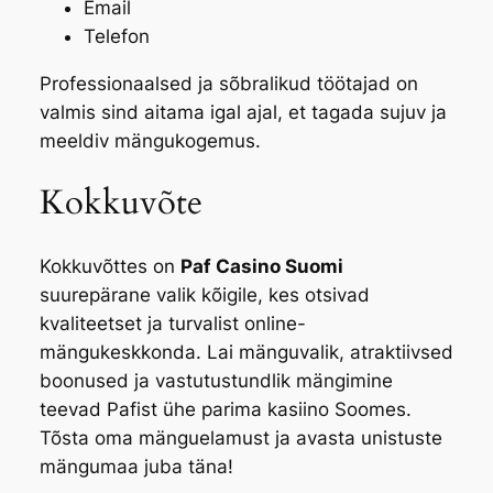
Email
Telefon
Professionaalsed ja sõbralikud töötajad on
valmis sind aitama igal ajal, et tagada sujuv ja
meeldiv mängukogemus.
Kokkuvõte
Kokkuvõttes on
Paf Casino Suomi
suurepärane valik kõigile, kes otsivad
kvaliteetset ja turvalist online-
mängukeskkonda. Lai mänguvalik, atraktiivsed
boonused ja vastutustundlik mängimine
teevad Pafist ühe parima kasiino Soomes.
Tõsta oma mänguelamust ja avasta unistuste
mängumaa juba täna!