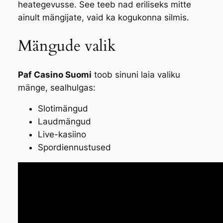
heategevusse. See teeb nad eriliseks mitte
ainult mängijate, vaid ka kogukonna silmis.
Mängude valik
Paf Casino Suomi
toob sinuni laia valiku
mänge, sealhulgas:
Slotimängud
Laudmängud
Live-kasiino
Spordiennustused