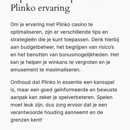
Plinko ervaring
Om je ervaring met Plinko casino te
optimaliseren, zijn er verschillende tips en
strategieën die je kunt toepassen. Denk hierbij
aan budgetbeheer, het begrijpen van risico’s
en het benutten van bonusmogelijkheden. Het
kan je helpen je winkans te vergroten en je
amusement te maximaliseren.
Onthoud dat Plinko in essentie een kansspel
is, maar een goed geïnformeerde en bewuste
aanpak kan zeker je spelverbeteren. Spelen
moet leuk zijn, dus zorg ervoor dat je een
verantwoorde houding aanneemt en de
grenzen kent!