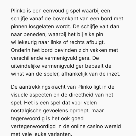
Plinko is een eenvoudig spel waarbij een
schijfje vanaf de bovenkant van een bord met
pinnen losgelaten wordt. De schijfje valt dan
naar beneden, waarbij het bij elke pin
willekeurig naar links of rechts afbuigt.
Onderin het bord bevinden zich vakken met
verschillende vermenigvuldigers. De
uiteindelijke vermenigvuldiger bepaalt de
winst van de speler, afhankelijk van de inzet.
De aantrekkingskracht van Plinko ligt in de
visuele aspecten en de directheid van het
spel. Het is een spel dat voor velen
nostalgische gevoelens oproept, maar
tegenwoordig is het ook goed
vertegenwoordigd in de online casino wereld
met vele leuke varianten.