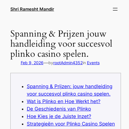
Skip
Shri Ramesht Mandir
to
content
Spanning & Prijzen jouw
handleiding voor succesvol
plinko casino spelen.
—
Feb 9, 2026
by
rootAdmin4352
in
Events
Spanning & Prijzen: jouw handleiding
voor succesvol plinko casino spelen.
Wat is Plinko en Hoe Werkt het?
De Geschiedenis van Plinko
Hoe Kies je de Juiste Inzet?
Strategieën voor Plinko Casino Spelen