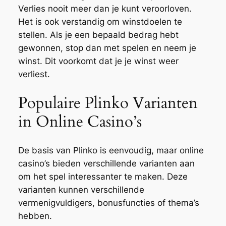
Verlies nooit meer dan je kunt veroorloven.
Het is ook verstandig om winstdoelen te
stellen. Als je een bepaald bedrag hebt
gewonnen, stop dan met spelen en neem je
winst. Dit voorkomt dat je je winst weer
verliest.
Populaire Plinko Varianten
in Online Casino’s
De basis van Plinko is eenvoudig, maar online
casino’s bieden verschillende varianten aan
om het spel interessanter te maken. Deze
varianten kunnen verschillende
vermenigvuldigers, bonusfuncties of thema’s
hebben.