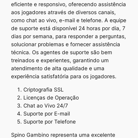
eficiente e responsivo, oferecendo assistência
aos jogadores através de diversos canais,
como chat ao vivo, e-mail e telefone. A equipe
de suporte está disponível 24 horas por dia, 7
dias por semana, para responder a perguntas,
solucionar problemas e fornecer assistência
técnica. Os agentes de suporte são bem
treinados e experientes, garantindo um
atendimento de alta qualidade e uma
experiência satisfatória para os jogadores.
Criptografia SSL
Licenças de Operação
Chat ao Vivo 24/7
Suporte por E-mail
Suporte por Telefone
Spino Gambino representa uma excelente