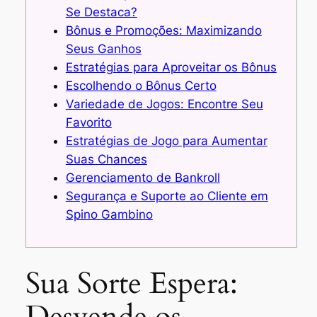
Se Destaca?
Bônus e Promoções: Maximizando
Seus Ganhos
Estratégias para Aproveitar os Bônus
Escolhendo o Bônus Certo
Variedade de Jogos: Encontre Seu
Favorito
Estratégias de Jogo para Aumentar
Suas Chances
Gerenciamento de Bankroll
Segurança e Suporte ao Cliente em
Spino Gambino
Sua Sorte Espera: