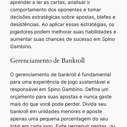
aprender a ler as cartas, analisar o
comportamento dos oponentes e tomar
decisões estratégicas sobre apostas, blefes e
desistências. Ao aplicar essas estratégias, os
jogadores podem melhorar suas habilidades e
aumentar suas chances de sucesso em Spino
Gambino.
Gerenciamento de Bankroll
O gerenciamento de bankroll é fundamental
para uma experiência de jogo sustentável e
responsável em Spino Gambino. Defina um
orçamento para suas apostas e nunca gaste
mais do que você pode perder. Divida seu
bankroll em unidades menores e aposte
apenas uma pequena porcentagem do seu
total em cada jogo. Evite perseguir perdas, ou