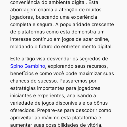
conveniência do ambiente digital. Esta
abordagem chama a atenção de muitos
jogadores, buscando uma experiência
completa e segura. A popularidade crescente
de plataformas como esta demonstra um
interesse contínuo em jogos de azar online,
moldando o futuro do entretenimento digital.
Este artigo visa desvendar os segredos de
Spino Gambino
, explorando seus recursos,
benefícios e como você pode maximizar suas
chances de sucesso. Passaremos por
estratégias importantes para jogadores
iniciantes e experientes, analisando a
variedade de jogos disponíveis e os bônus
oferecidos. Prepare-se para descobrir como
aproveitar ao máximo esta plataforma e
aumentar suas possibilidades de vitória.