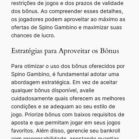
restrições de jogos e dos prazos de validade
dos bônus. Ao compreender esses detalhes,
os jogadores podem aproveitar ao máximo as
ofertas de Spino Gambino e maximizar suas
chances de lucro.
Estratégias para Aproveitar os Bônus
Para otimizar o uso dos bônus oferecidos por
Spino Gambino, é fundamental adotar uma
abordagem estratégica. Em vez de aceitar
qualquer bônus disponível, avalie
cuidadosamente quais oferecem as melhores
condições e se adequam ao seu estilo de
jogo. Priorize bônus com baixos requisitos de
aposta e que permitam jogar em seus jogos
favoritos. Além disso, gerencie seu bankroll
com responsabilidade, apostando quantias