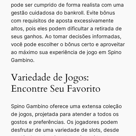
pode ser cumprido de forma realista com uma
gestão cuidadosa do bankroll. Evite bônus
com requisitos de aposta excessivamente
altos, pois eles podem dificultar a retirada de
seus ganhos. Ao tomar decisões informadas,
você pode escolher o bônus certo e aproveitar
ao máximo sua experiência de jogo em Spino
Gambino.
Variedade de Jogos:
Encontre Seu Favorito
Spino Gambino oferece uma extensa coleção
de jogos, projetada para atender a todos os
gostos e preferências. Os jogadores podem
desfrutar de uma variedade de slots, desde