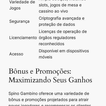
Variedade de
slots, jogos de mesa e
Jogos
cassino ao vivo
Criptografia avançada e
Segurança
proteção de dados
Licenças de operação de
Licenciamento
órgãos reguladores
reconhecidos
Disponível em dispositivos
Acesso
móveis
Bônus e Promoções:
Maximizando Seus Ganhos
Spino Gambino oferece uma variedade de
bônus e promoções projetados para atrair
novos jogadores e recompensar os clientes