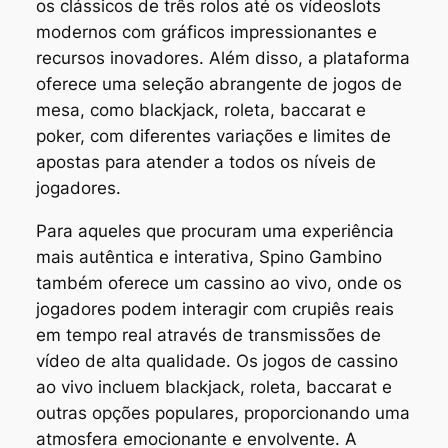
os clássicos de três rolos até os vídeoslots
modernos com gráficos impressionantes e
recursos inovadores. Além disso, a plataforma
oferece uma seleção abrangente de jogos de
mesa, como blackjack, roleta, baccarat e
poker, com diferentes variações e limites de
apostas para atender a todos os níveis de
jogadores.
Para aqueles que procuram uma experiência
mais autêntica e interativa, Spino Gambino
também oferece um cassino ao vivo, onde os
jogadores podem interagir com crupiês reais
em tempo real através de transmissões de
vídeo de alta qualidade. Os jogos de cassino
ao vivo incluem blackjack, roleta, baccarat e
outras opções populares, proporcionando uma
atmosfera emocionante e envolvente. A