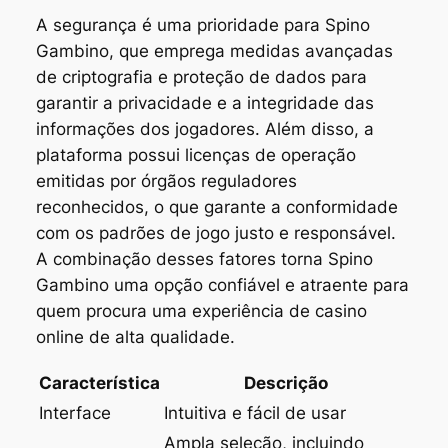
A segurança é uma prioridade para Spino
Gambino, que emprega medidas avançadas
de criptografia e proteção de dados para
garantir a privacidade e a integridade das
informações dos jogadores. Além disso, a
plataforma possui licenças de operação
emitidas por órgãos reguladores
reconhecidos, o que garante a conformidade
com os padrões de jogo justo e responsável.
A combinação desses fatores torna Spino
Gambino uma opção confiável e atraente para
quem procura uma experiência de casino
online de alta qualidade.
Característica
Descrição
Interface
Intuitiva e fácil de usar
Ampla seleção, incluindo