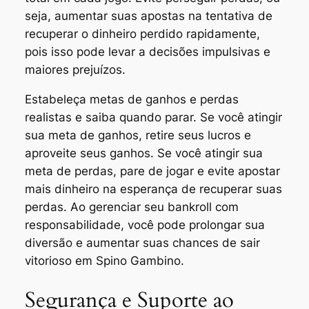
seja, aumentar suas apostas na tentativa de
recuperar o dinheiro perdido rapidamente,
pois isso pode levar a decisões impulsivas e
maiores prejuízos.
Estabeleça metas de ganhos e perdas
realistas e saiba quando parar. Se você atingir
sua meta de ganhos, retire seus lucros e
aproveite seus ganhos. Se você atingir sua
meta de perdas, pare de jogar e evite apostar
mais dinheiro na esperança de recuperar suas
perdas. Ao gerenciar seu bankroll com
responsabilidade, você pode prolongar sua
diversão e aumentar suas chances de sair
vitorioso em Spino Gambino.
Segurança e Suporte ao