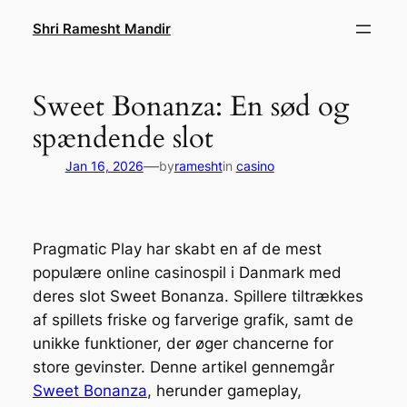
Skip
Shri Ramesht Mandir
to
content
Sweet Bonanza: En sød og
spændende slot
—
Jan 16, 2026
by
ramesht
in
casino
Pragmatic Play har skabt en af de mest
populære online casinospil i Danmark med
deres slot Sweet Bonanza. Spillere tiltrækkes
af spillets friske og farverige grafik, samt de
unikke funktioner, der øger chancerne for
store gevinster. Denne artikel gennemgår
Sweet Bonanza
, herunder gameplay,