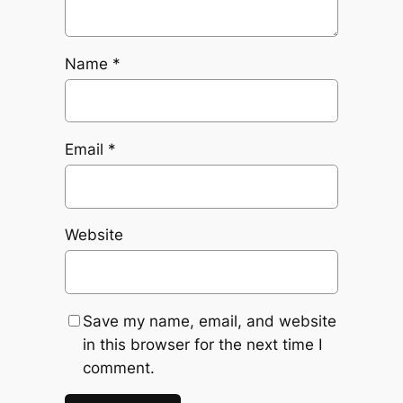
Name
*
Email
*
Website
Save my name, email, and website
in this browser for the next time I
comment.