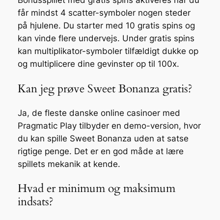
Bonusspillet med gratis spins aktiveres når du
får mindst 4 scatter-symboler nogen steder
på hjulene. Du starter med 10 gratis spins og
kan vinde flere undervejs. Under gratis spins
kan multiplikator-symboler tilfældigt dukke op
og multiplicere dine gevinster op til 100x.
Kan jeg prøve Sweet Bonanza gratis?
Ja, de fleste danske online casinoer med
Pragmatic Play tilbyder en demo-version, hvor
du kan spille Sweet Bonanza uden at satse
rigtige penge. Det er en god måde at lære
spillets mekanik at kende.
Hvad er minimum og maksimum
indsats?