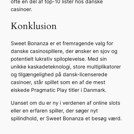
ofte en del af top-10 lister hos danske
casinoer.
Konklusion
Sweet Bonanza er et fremragende valg for
danske casinospillere, der ønsker en sjov og
potentielt lukrativ spiloplevelse. Med sin
unikke kaskadeteknologi, store multiplikatorer
og tilgængelighed på dansk-licenserede
casinoer, står spillet som en af de mest
elskede Pragmatic Play titler i Danmark.
Uanset om du er ny i verdenen af online slots
eller en erfaren spiller, der søger nyt
spilindhold, er Sweet Bonanza et besøg værd.