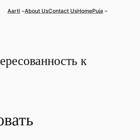
Aarti
About Us
Contact Us
Home
Puja
тересованность к
овать