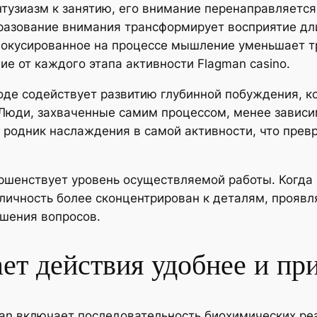
тузиазм к занятию, его внимание перенаправляется
разование внимания трансформирует восприятие дли
фокусированное на процессе мышление уменьшает т
ие от каждого этапа активности Flagman casino.
оде содействует развитию глубинной побуждения, к
Люди, захваченные самим процессом, менее зависи
родник наслаждения в самой активности, что прев
ршенствует уровень осуществляемой работы. Когда
, личность более сконцентрирован к деталям, прояв
шения вопросов.
ает действия удобнее и пр
man включает последовательность биохимических ре