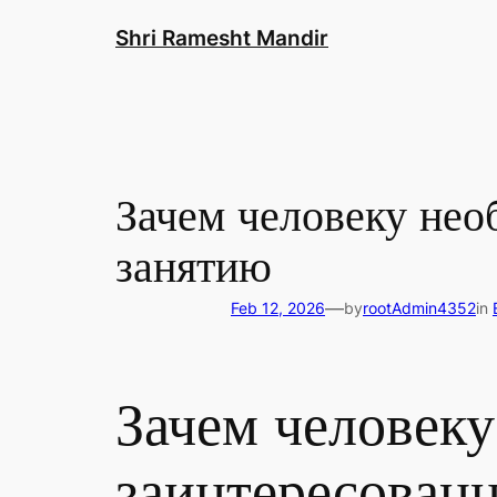
Skip
Shri Ramesht Mandir
to
content
Зачем человеку нео
занятию
—
Feb 12, 2026
by
rootAdmin4352
in
Зачем человеку
заинтересованн