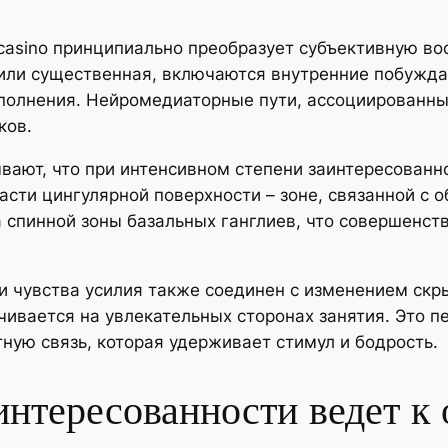
casino принципиально преобразует субъективную во
или существенная, включаются внутренние побужд
полнения. Нейромедиаторные пути, ассоциированн
ков.
вают, что при интенсивном степени заинтересованн
асти цингулярной поверхности – зоне, связанной с о
 спинной зоны базальных ганглиев, что совершенст
и чувства усилия также соединен с изменением скр
чивается на увлекательных сторонах занятия. Это п
ую связь, которая удерживает стимул и бодрость.
интересованности ведет к