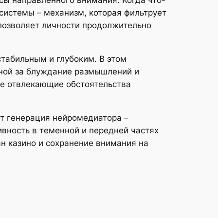
сы направленного внимания. Когда что-
истемы – механизм, которая фильтрует
позволяет личности продолжительно
табильным и глубоким. В этом
нной за блуждание размышлений и
ие отвлекающие обстоятельства
ет генерация нейромедиатора –
вность в теменной и передней частях
н казино и сохранение внимания на